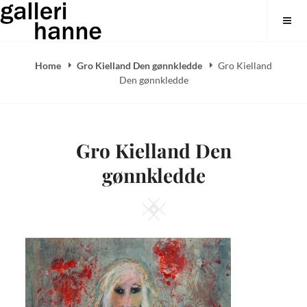
Skip
Galleri Hanne
to
content
Home
Gro Kielland Den gønnkledde
Gro Kielland
Den gønnkledde
Gro Kielland Den
gønnkledde
Square