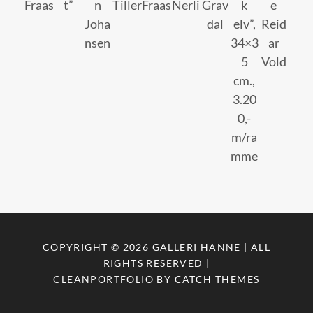
Fraas
t”
n
Tiller
Fraas
Nerli
Grav
k
e
Joha
dal
elv”,
Reid
nsen
34×3
ar
5
Vold
cm.,
3.20
0,-
m/ra
mme
COPYRIGHT © 2026
GALLERI HANNE
| ALL
RIGHTS RESERVED |
CLEANPORTFOLIO BY
CATCH THEMES