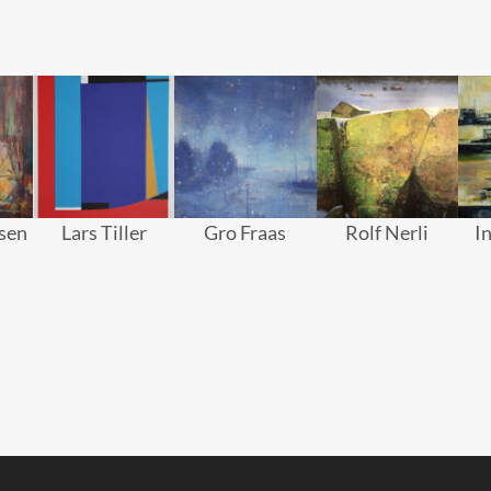
sen
Lars Tiller
Gro Fraas
Rolf Nerli
I