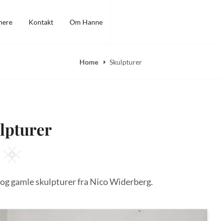
nere
Kontakt
Om Hanne
Home
Skulpturer
lpturer
Square
e og gamle skulpturer fra Nico Widerberg.