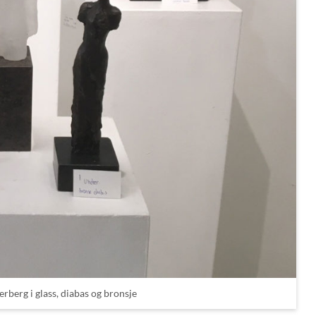
rberg i glass, diabas og bronsje