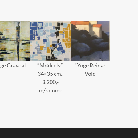
nge Gravdal
“Mørk elv”,
“Ynge Reidar
34×35 cm.,
Vold
3.200,-
m/ramme