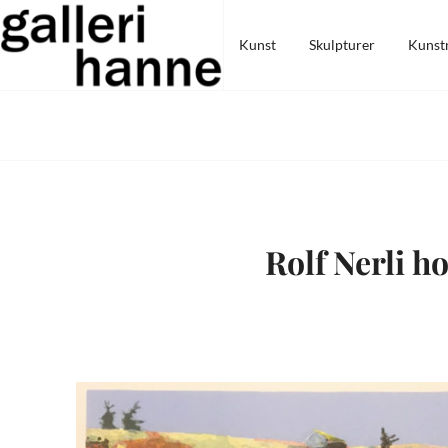
Skip
Galleri Hanne
to
Kunst
Skulpturer
Kunst
content
Rolf Nerli h