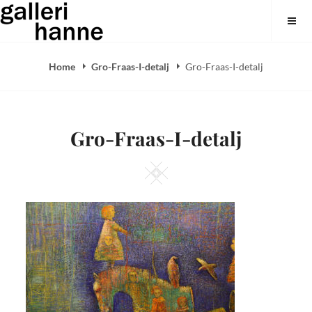
Skip
Galleri Hanne
to
content
Home
Gro-Fraas-I-detalj
Gro-Fraas-I-detalj
Gro-Fraas-I-detalj
Square