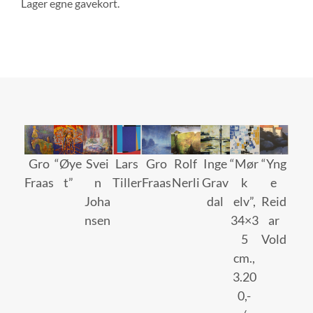
Lager egne gavekort.
Gro
“Øye
Svei
Lars
Gro
Rolf
Inge
“Mør
“Yng
Fraas
t”
n
Tiller
Fraas
Nerli
Grav
k
e
Joha
dal
elv”,
Reid
nsen
34×3
ar
5
Vold
cm.,
3.20
0,-