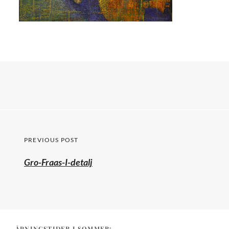
Post
PREVIOUS POST
navigation
Previous
Gro-Fraas-I-detalj
post:
ÅPNINGSTIDER I SOMMER: