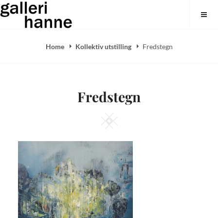
Skip
Galleri Hanne
to
content
Home
Kollektiv utstilling
Fredstegn
Fredstegn
Square