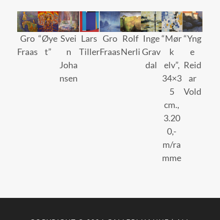
Gro
“Øye
Svei
Lars
Gro
Rolf
Inge
“Mør
“Yng
Fraas
t”
n
Tiller
Fraas
Nerli
Grav
k
e
Joha
dal
elv”,
Reid
nsen
34×3
ar
5
Vold
cm.,
3.20
0,-
m/ra
mme